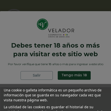
Debes tener 18 años o más
para visitar este sitio web
Inicio
Azafrán
Aviso legal
Aceite
Por favor verifique que tiene 18 años o más para ingresar a este sitio
Contacto
Vino
Envío
Lotes
Tengo más 18
Salir
Conócenos
Política de
Una cookie o galleta informática es un pequeño archivo de
Sostenibilidad
de la Cooperativa
información que se guarda en su navegador cada vez que
visita nuestra página web.
Somos Eco
La utilidad de las cookies es guardar el historial de su
Balance de