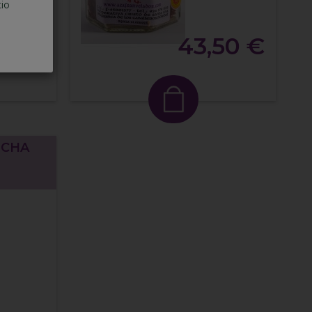
tio
50 €
43,50 €
NCHA