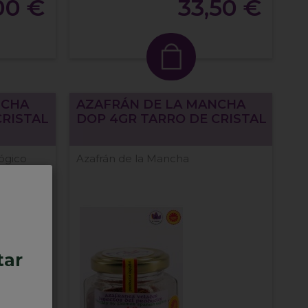
00 €
33,50 €
NCHA
AZAFRÁN DE LA MANCHA
CRISTAL
DOP 4GR TARRO DE CRISTAL
ógico
Azafrán de la Mancha
tar