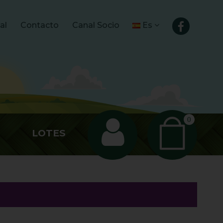
gal
Contacto
Canal Socio
Es
0
LOTES
N