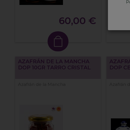
Po
60,00 €
AZAFRÁN DE LA MANCHA
AZAFR
DOP 10GR TARRO CRISTAL
DOP C
Azafrán de la Mancha
Azafrán 