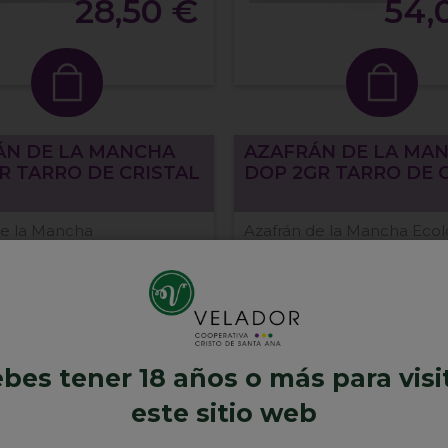
28,50 €
54,
ÁN DE LA MANCHA
AZAFRÁN DE LA MA
R TARRO DE CRISTAL
DOP 2GR TARRO DE 
de la Mancha
Azafrán de la Mancha Ecol
bes tener 18 años o más para visi
este sitio web