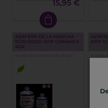
15,95 €
AZAFRÁN DE LA MANCHA
AZAFR
ECOLÓGICO DOP CERÁMICA
DOP 1G
4GR
Azafrán de la Mancha Ecológico
Azafrán 
De