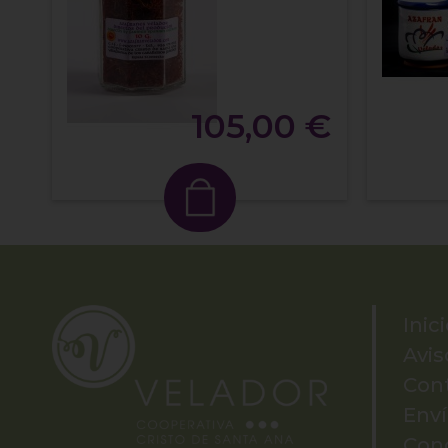
105,00 €
Inic
Avis
Con
Env
Con