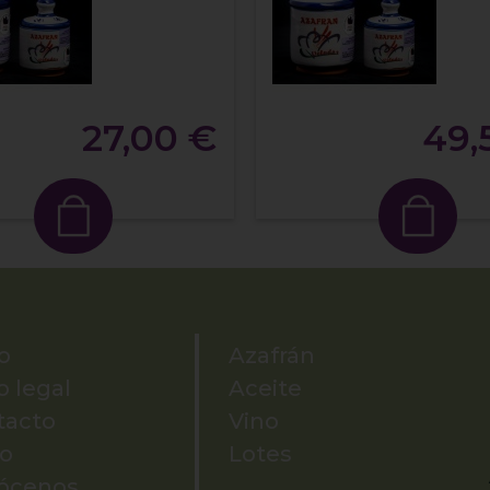
27,00 €
49,
io
Azafrán
o legal
Aceite
tacto
Vino
ío
Lotes
ócenos